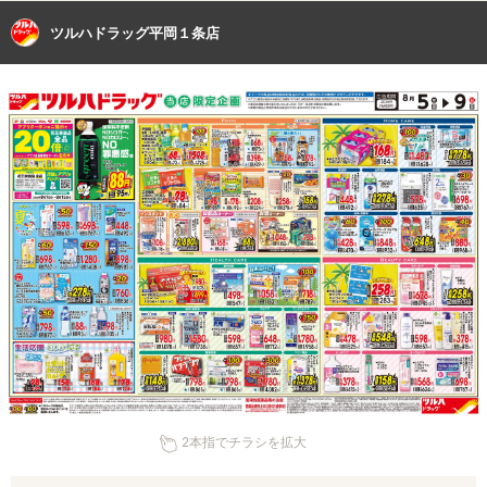
ツルハドラッグ平岡１条店
2本指でチラシを拡大