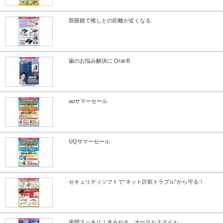
双眼鏡で推しとの距離が近くなる
歯のお悩み解決に Oral-B
auサマーセール
UQサマーセール
セキュリティソフトで“ネット詐欺トラブル”から守る！
歯間スッキリ！水みがき オーラルスマイル