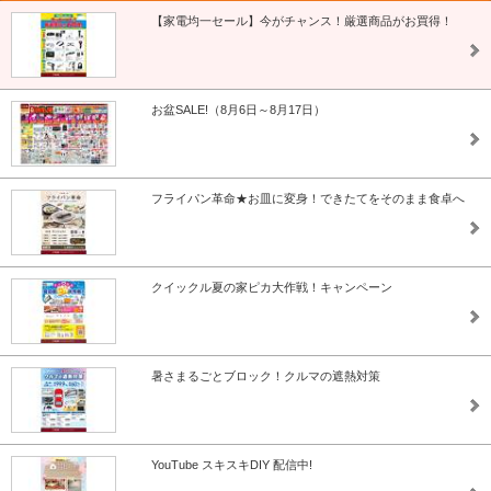
【家電均一セール】今がチャンス！厳選商品がお買得！
お盆SALE!（8月6日～8月17日）
フライパン革命★お皿に変身！できたてをそのまま食卓へ
クイックル夏の家ピカ大作戦！キャンペーン
暑さまるごとブロック！クルマの遮熱対策
YouTube スキスキDIY 配信中!