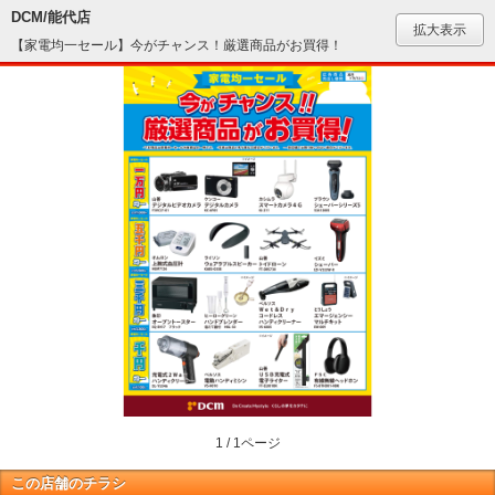
DCM/能代店
拡大表示
【家電均一セール】今がチャンス！厳選商品がお買得！
1 / 1ページ
この店舗のチラシ