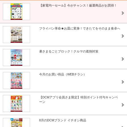
【家電均一セール】今がチャンス！厳選商品がお買得！
フライパン革命★お皿に変身！できたてをそのまま食卓へ
暑さまるごとブロック！クルマの遮熱対策
今月のお買い得品（WEBチラシ）
【DCMアプリ会員さま限定】特別ポイント付与キャンペ
ーン
8月のDCMブランド イチオシ商品