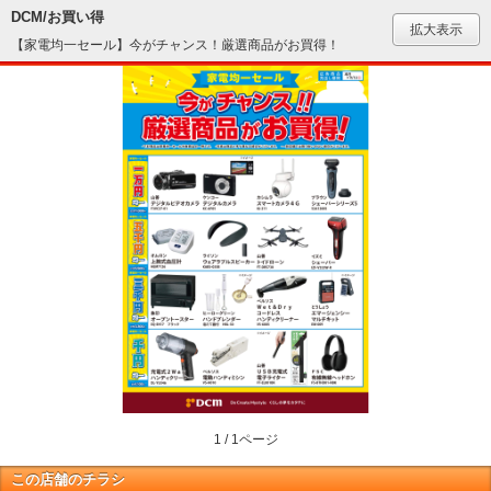
DCM/お買い得
拡大表示
【家電均一セール】今がチャンス！厳選商品がお買得！
1 / 1ページ
この店舗のチラシ