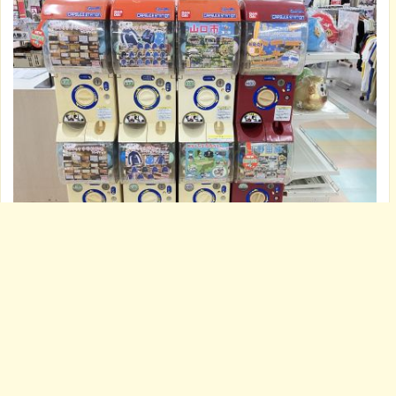
店内商品最大70%OFFと
引き続き夏物セール開催中です☆
ぜひ一度店頭へお越し下さいませ！
5
ゆめタウン山口
2026年8月3日 13:00
【2Fゆめキッズ】地元発見ガチャ登場！