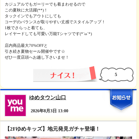
＼クマ刺繍ショートスリーブスリットtee／
￥5,000(税込￥5,500)
M size
color:OFF/BEG/BLK
“可愛いのに甘すぎない”がちょうどいい。
サイドのボタンでコーデの幅が広がる！
胸元の刺繍がコーデに優しさをプラス♪
甘すぎないデザインで、
大人も着やすい“ちょうどいい可愛さ”が魅力です◎
シンプルなカラー展開で着回し力も抜群(*'ω'*)
1枚で主役になる、夏のデイリーコーデに欠かせないアイテムです。
カジュアルでもガーリーでも着まわせるので
この夏秋に大活躍(**)！
タックインでもアウトにしても
コーデのバランスが取りやすい丈感でスタイルアップ！
1枚でさらっと着ても、
レイヤードしても可愛い万能Tシャツです(*´ω`*)